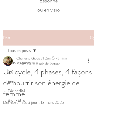
Essonne
ou en visio
Post
Tous les posts
Charlotte Giudicelli Zen Ô Féminin
Tous les posts
6 mars 2025
5 min de lecture
Un cycle, 4 phases, 4 façons
été
de nourrir son énergie de
Féminin
Périnatlité
femme
Bien-Être
Dernière mise à jour :
13 mars 2025