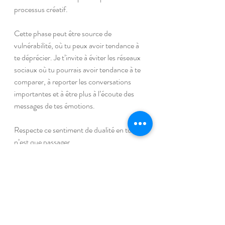
processus créatif.
Cette phase peut être source de 
vulnérabilité, où tu peux avoir tendance à 
te déprécier. Je t’invite à éviter les réseaux 
sociaux où tu pourrais avoir tendance à te 
comparer, à reporter les conversations 
importantes et à être plus à l’écoute des 
messages de tes émotions.
Respecte ce sentiment de dualité en toi, il 
n’est que passager. 
Chaque phase, son énergie, 
chaque saison aussi!
L’énergie de la phase est amplifiée 