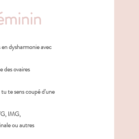
éminin
s en dysharmonie avec
e des ovaires
t tu te sens coupé d'une
IVG, IMG,
inale ou autres