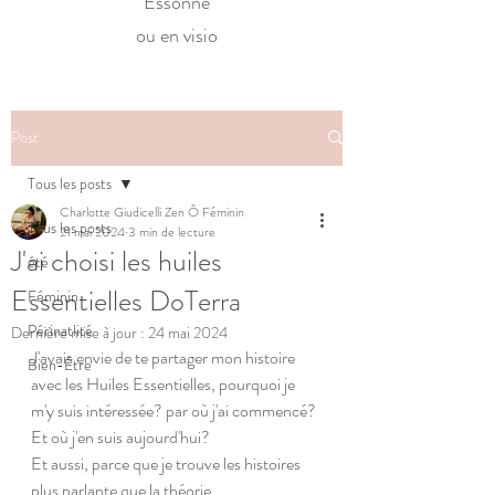
Essonne
ou en visio
Post
Tous les posts
Charlotte Giudicelli Zen Ô Féminin
Tous les posts
21 mai 2024
3 min de lecture
J'ai choisi les huiles
été
Essentielles DoTerra
Féminin
Périnatlité
Dernière mise à jour :
24 mai 2024
J'avais envie de te partager mon histoire 
Bien-Être
avec les Huiles Essentielles, pourquoi je 
m'y suis intéressée? par où j'ai commencé? 
Et où j'en suis aujourd'hui?
Et aussi, parce que je trouve les histoires 
plus parlante que la théorie.