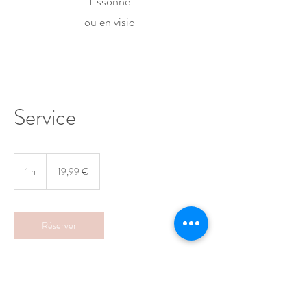
Essonne
ou en visio
Service
19,99
euros
1 h
1
19,99 €
Réserver
Coordonnées