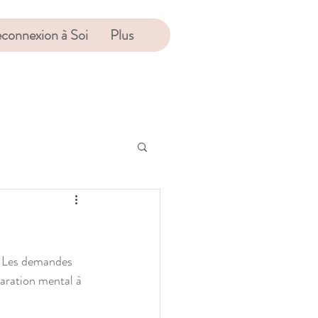
connexion à Soi
Plus
. Les demandes 
paration mental à 