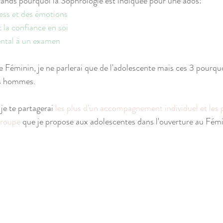
 grands pourquoi la Sophrologie est indiquée pour une ados:
ress et des émotions
t la confiance en soi
ental à un examen
e Féminin, je ne parlerai que de l'adolescente mais ces 3 pourquo
es hommes.
 je te partagerai 
les plus d'un accompagnement individuel et les p
groupe
 que je propose aux adolescentes dans l'ouverture au Fémi