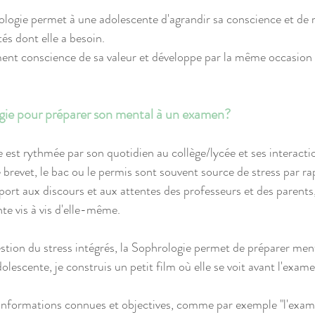
ologie permet à une adolescente d'agrandir sa conscience et de 
tés dont elle a besoin.
ent conscience de sa valeur et développe par la même occasion 
gie pour préparer son mental à un examen?
 est rythmée par son quotidien au collège/lycée et ses interactio
revet, le bac ou le permis sont souvent source de stress par ra
pport aux discours et aux attentes des professeurs et des parents,
nte vis à vis d'elle-même.
gestion du stress intégrés, la Sophrologie permet de préparer me
olescente, je construis un petit film où elle se voit avant l'exam
es informations connues et objectives, comme par exemple "l'exam