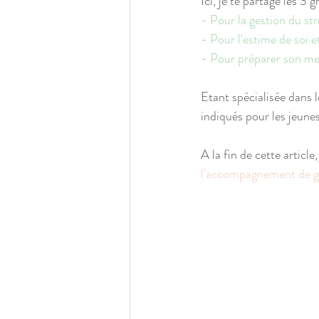
Ici, je te partage les 3
- Pour la gestion du st
- Pour l'estime de soi e
- Pour préparer son m
Etant spécialisée dans l
indiqués pour les jeun
A la fin de cette article,
l'accompagnement de 