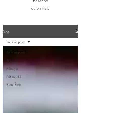
Essonne
ou en visio
Blog
Tous les posts
Tous les posts
été
Féminin
Périnatlité
Bien-Être