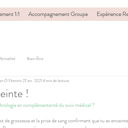
ment 1:1
Accompagnement Groupe
Expérience Re
Périnatlité
Bien-Être
 Zen Ô Féminin
27 avr. 2021
4 min de lecture
einte !
hrologie en complémentarité du suivi médical ?
est de grossesse et la prise de sang confirment que tu es enceinte.