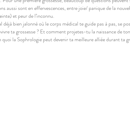
c. Pour une première grossesse, beaucoup de questions peuvent 
ns aussi sont en effervescences, entre joie/ panique de la nouvel
inte) et peur de l’inconnu.
l déjà bien jalonné où le corps médical te guide pas à pas, se pos
ivre ta grossesse ? Et comment projetes-tu la naissance de ton