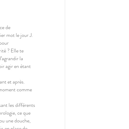
ce de 
er mot le jour J. 
pour 
té ? Elle te 
’agrandir la 
r agir en étant 
ant et après. 
ce moment comme 
sant les différents 
rologie, ce que 
 ou une douche,  
is en place de 