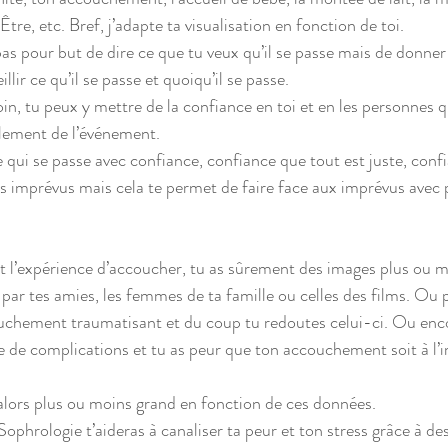
’Être, etc. Bref, j’adapte ta visualisation en fonction de toi.  
pas pour but de dire ce que tu veux qu’il se passe mais de donner
ir ce qu’il se passe et quoiqu’il se passe. 
n, tu peux y mettre de la confiance en toi et en les personnes qu
oulement de l’événement.
 ce qui se passe avec confiance, confiance que tout est juste, confi
 imprévus mais cela te permet de faire face aux imprévus avec p
ait l’expérience d’accoucher, tu as sûrement des images plus ou 
par tes amies, les femmes de ta famille ou celles des films. Ou 
hement traumatisant et du coup tu redoutes celui-ci. Ou encore
e de complications et tu as peur que ton accouchement soit à l’i
alors plus ou moins grand en fonction de ces données. 
Sophrologie t’aideras à canaliser ta peur et ton stress grâce à des