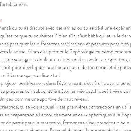
nfortablement.  
e
enté ou tu as discuté avec des amies ou tu as déjà une expérien
qu’est ce que tu souhaites ? Bien sûr, c’est bébé qui aura le derni
vas pratiquer les différentes respirations et postures possibles 
rs la sortie. Alors que permet la Sophrologie en complémentari
ss, de soulager la douleur en étant maîtresse de ta respiration, d
rit pour développer une écoute juste de ton corps et de pouvoi
ce. Rien que ça, me diras-tu ! 
 projeter positivement dans l’événement, c’est à dire avant, pend
, tu prépares ton subconscient (ton armée psychique) à vivre 
e. Un peu comme une sportive de haut niveau! 
créatrice, tu te vois accueillir tes premières contractions en utili
ris en préparation à l’accouchement et ceux spécifiques à la Soph
ant de partir pour la maternité, fermer ta valise, prendre un bain
ité, ton accouchement, l’accueil de bébé, la montée de lait, la m