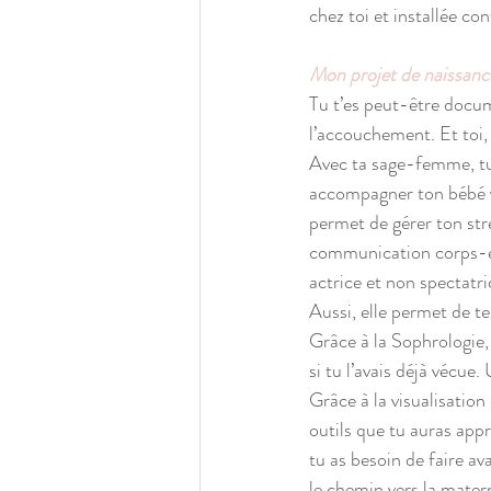
chez toi et installée co
Mon projet de naissanc
Tu t’es peut-être docum
l’accouchement. Et toi, 
Avec ta sage-femme, tu 
accompagner ton bébé ve
permet de gérer ton stre
communication corps-esp
actrice et non spectatri
Aussi, elle permet de te
Grâce à la Sophrologie
si tu l’avais déjà vécu
Grâce à la visualisation 
outils que tu auras app
tu as besoin de faire av
le chemin vers la matern