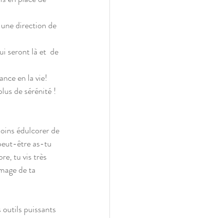
 une direction de 
i seront là et  de 
ance en la vie! 
lus de sérénité !
moins édulcorer de 
peut-être as-tu 
, tu vis très 
mage de ta 
 outils puissants 