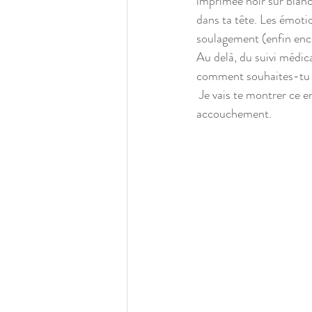
imprimée noir sur blan
dans ta tête. Les émotio
soulagement (enfin ence
Au delà, du suivi médica
comment souhaites-tu v
 Je vais te montrer ce en quoi la Sophrologie peut devenir ta meilleure alliée durant ta grossesse et ton 
accouchement.