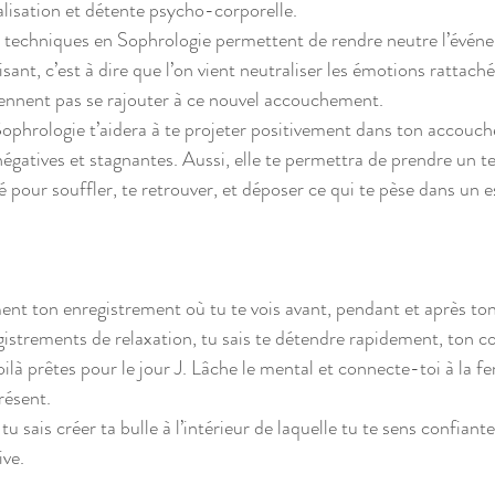
sualisation et détente psycho-corporelle. 
s techniques en Sophrologie permettent de rendre neutre l’évén
nt, c’est à dire que l’on vient neutraliser les émotions rattach
iennent pas se rajouter à ce nouvel accouchement. 
 Sophrologie t’aidera à te projeter positivement dans ton accouc
égatives et stagnantes. Aussi, elle te permettra de prendre un 
é pour souffler, te retrouver, et déposer ce qui te pèse dans un 
ent ton enregistrement où tu te vois avant, pendant et après t
gistrements de relaxation, tu sais te détendre rapidement, ton co
voilà prêtes pour le jour J. Lâche le mental et connecte-toi à la 
présent. 
u sais créer ta bulle à l’intérieur de laquelle tu te sens confiant
ive.