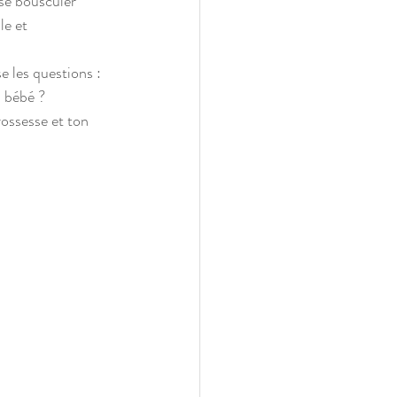
se bousculer 
le et 
e les questions : 
 bébé ?