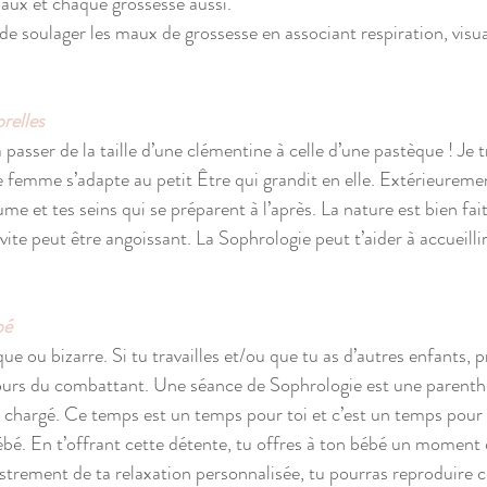
x et chaque grossesse aussi. 
e soulager les maux de grossesse en associant respiration, visual
relles
passer de la taille d’une clémentine à celle d’une pastèque ! Je 
femme s’adapte au petit Être qui grandit en elle. Extérieuremen
me et tes seins qui se préparent à l’après. La nature est bien fai
vite peut être angoissant. La Sophrologie peut t’aider à accueilli
bé
e ou bizarre. Si tu travailles et/ou que tu as d’autres enfants,
cours du combattant. Une séance de Sophrologie est une parenth
 chargé. Ce temps est un temps pour toi et c’est un temps pour t
é. En t’offrant cette détente, tu offres à ton bébé un moment 
istrement de ta relaxation personnalisée, tu pourras reproduire 