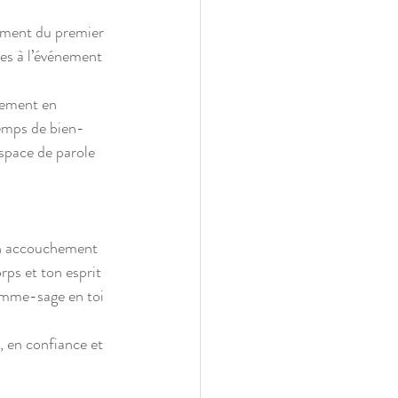
ement du premier 
ées à l’événement 
hement en 
temps de bien-
espace de parole 
on accouchement 
rps et ton esprit 
femme-sage en toi 
e, en confiance et 