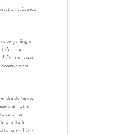
isation créatrice 
trouve ça dingue 
t c’est ton 
te! Oui mais voir 
r positivement 
 prendre du temps 
èse bien-Être 
e sentir en 
de plénitude 
cette parenthèse 